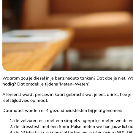
Waarom zou je diesel in je benzineauto tanken? Dat doe je niet. W
nodig?
Dat ontdek je tijdens ‘Meten=Weten’.
Allereerst wordt precies in kaart gebracht wat je eet, drinkt, hoe 
leefstijladvies op maat.
Daarnaast worden er 4 gezondheidstesten bij je afgenomen:
de vetzurentest: met een simpel vingerprikje meten we de ve
de stresstest: met een SmartPulse meten we hoe jouw lichaa
de NO-test: via je speeksel testen we je nitric oxide (NO). D