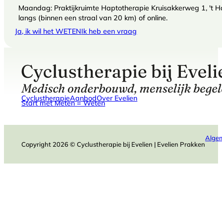
Maandag: Praktijkruimte Haptotherapie Kruisakkerweg 1, 't Har
langs (binnen een straal van 20 km) of online.
Ja, ik wil het WETEN
Ik heb een vraag
Cyclustherapie
Aanbod
Over Evelien
Start met Meten = Weten
Alge
Copyright 2026 © Cyclustherapie bij Evelien | Evelien Prakken