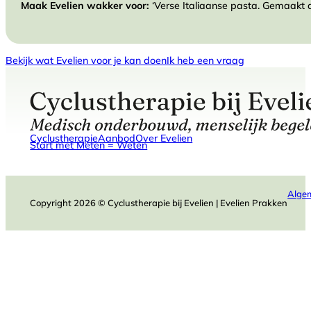
Maak Evelien wakker voor:
‘Verse Italiaanse pasta. Gemaakt d
Bekijk wat Evelien voor je kan doen
Ik heb een vraag
Cyclustherapie
Aanbod
Over Evelien
Start met Meten = Weten
Alge
Copyright 2026 © Cyclustherapie bij Evelien | Evelien Prakken