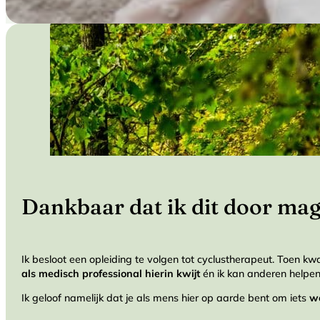
Dankbaar dat ik dit door ma
Ik besloot een opleiding te volgen tot cyclustherapeut. Toen kw
als medisch professional hierin kwijt
én ik kan anderen helpen
Ik geloof namelijk dat je als mens hier op aarde bent om iets
we