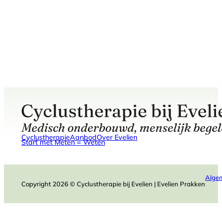
Cyclustherapie
Aanbod
Over Evelien
Start met Meten = Weten
Alge
Copyright 2026 © Cyclustherapie bij Evelien | Evelien Prakken