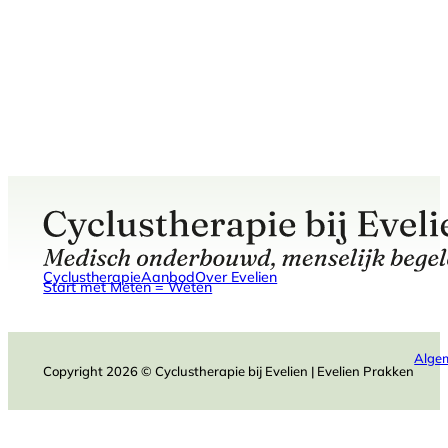
Cyclustherapie
Aanbod
Over Evelien
Start met Meten = Weten
Alge
Copyright 2026 © Cyclustherapie bij Evelien | Evelien Prakken