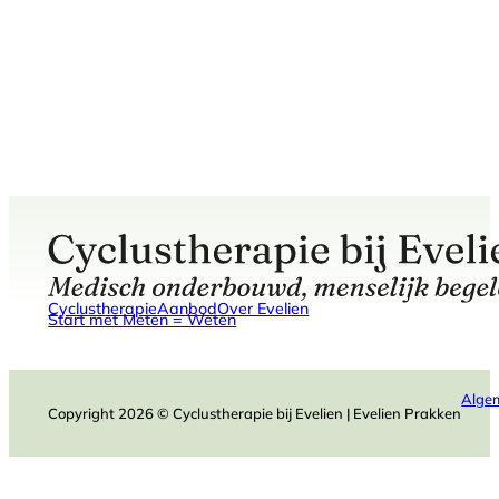
Cyclustherapie
Aanbod
Over Evelien
Start met Meten = Weten
Alge
Copyright 2026 © Cyclustherapie bij Evelien | Evelien Prakken