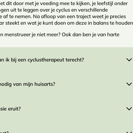
 dit door met je voeding mee te kijken, je leefstijl onder
gen uit te leggen over je cyclus en verschillende
e af te nemen. Na afloop van een traject weet je precies
aar steekt en wat je kunt doen om deze in balans te houden
en menstrueer je niet meer? Ook dan ben je van harte
n ik bij een cyclustherapeut terecht?
nodig van mijn huisarts?
g hoofd of
grrr…
een lekker kort lontje. Ja, ook dit kunnen
t jouw cyclus uit balans is. Of je voelt dat er ‘iets’ niet
 niet goed duiden. Je lichaam reageert anders dan je wilt en
n zomaar een aantal klachten waarvoor je terecht kunt bij
sie eruit?
verwijzing nodig van je huisarts. Je kunt rechtstreeks een
 jij er klaar voor bent. Wel raad ik altijd aan om bij
erst naar je huisarts te gaan. Cyclustherapie is
geen
dische behandeling.