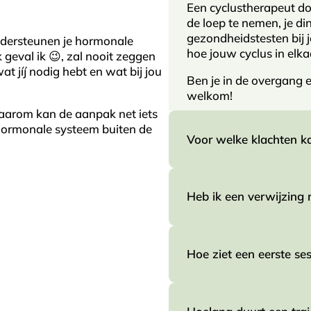
Een cyclustherapeut doet
de loep te nemen, je din
gezondheidstesten bij j
ondersteunen je hormonale
hoe jouw cyclus in elk
k geval ik 😉, zal nooit zeggen
t jíj nodig hebt en wat bij jou
Ben je in de overgang 
welkom!
Daarom kan de aanpak net iets
e hormonale systeem buiten de
Voor welke klachten ka
Heb ik een verwijzing 
Oef, je hebt zo’n wazi
allemaal signalen zijn da
klopt, maar je kunt het
je slaapt prut. Dit zij
Hoe ziet een eerste ses
Nee hoor, je hebt geen 
een cyclustherapeut.
afspraak maken, wanneer
aanhoudende klachten e
En ook voor:
vervanging
van een me